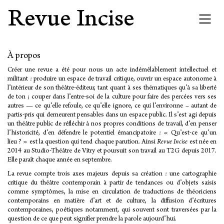
Revue Incise
À propos
Créer une revue a été pour nous un acte indémêlablement intellectuel et
militant : produire un espace de travail critique, ouvrir un espace autonome à
l’intérieur de son théâtre-éditeur, tant quant à ses thématiques qu’à sa liberté
de ton ; couper dans l’entre-soi de la culture pour faire des percées vers ses
autres — ce qu’elle refoule, ce qu’elle ignore, ce qui l’environne – autant de
partis-pris qui demeurent pensables dans un espace public. Il s’est agi depuis
un théâtre public de réfléchir à nos propres conditions de travail, d’en penser
l’historicité, d’en défendre le potentiel émancipatoire : « Qu’est-ce qu’un
lieu ? » est la question qui tend chaque parution. Ainsi
Revue Incise
est née en
2014 au
Studio-Théâtre de Vitry
et poursuit son travail au T2G depuis 2017.
Elle paraît chaque année en septembre.
La revue compte trois axes majeurs depuis sa création : une cartographie
critique du théâtre contemporain à partir de tendances ou d’objets saisis
comme symptômes, la mise en circulation de traductions de théoriciens
contemporains en matière d’art et de culture, la diffusion d’écritures
contemporaines, poétiques notamment, qui souvent sont traversées par la
question de ce que peut signifier prendre la parole aujourd’hui.