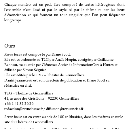
Chaque numéro est un petit livre composé de textes hétérogènes dont
l’ensemble n’est lissé ni par le style ni par le thème ni par les lieux
d’énonciation et qui forment un tout singulier que l’on peut fréquenter
longtemps.
Ours
Revue Incise
est composée par Diane Scott.
Elle est coordonnée au T2G par Anaïs Herpin, corrigée par Guillaume
Rannou, maquettée par Clémence Antier de
InformationCare
à Nantes et
diffusée par Simon Séguier.
Elle est éditée par le T2G – Théâtre de Gennevilliers.
Daniel Jeanneteau est son directeur de publication et Diane Scott sa
rédactrice en chef.
T2G – Théâtre de Gennevilliers
41, avenue des Grésillons – 92230 Gennevilliers
+33 1 41 32 26 26
redaction@revueincise.fr
/
diffusion@revueincise.fr
Revue Incise
est en vente au prix de 10€
en librairies, dans les théâtres
et
sur le
site du Théâtre de Gennevilliers
.