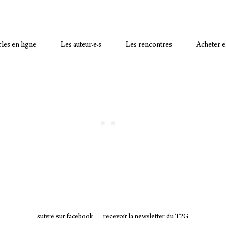
cles en ligne
Les auteur·e·s
Les rencontres
Acheter e
suivre sur facebook
—
recevoir la newsletter du T2G