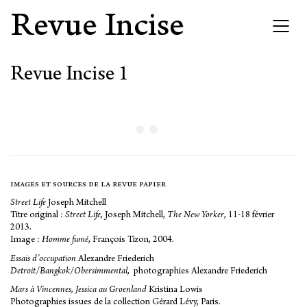
Revue Incise
Revue Incise 1
images et sources de la revue papier
Street Life
Joseph Mitchell
Titre original :
Street Life
, Joseph Mitchell,
The New Yorker
, 11-18 février
2013.
Image :
Homme fumé
, François Tizon, 2004.
Essais d’occupation
Alexandre Friederich
Detroit
/
Bangkok
/
Obersimmental
, photographies Alexandre Friederich
Mars à Vincennes, Jessica au Groenland
Kristina Lowis
Photographies issues de la collection Gérard Lévy, Paris.