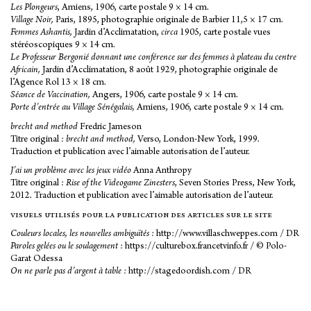
Les Plongeurs
, Amiens, 1906, carte postale 9 × 14 cm.
Village Noir,
Paris, 1895, photographie originale de Barbier 11,5 × 17 cm.
Femmes Ashantis,
Jardin d’Acclimatation,
circa
1905, carte postale vues
stéréoscopiques 9 × 14 cm.
Le Professeur Bergonié donnant une conférence sur des femmes à plateau du centre
Africain,
Jardin d’Acclimatation, 8 août 1929, photographie originale de
l’Agence Rol 13 × 18 cm.
Séance de Vaccination,
Angers, 1906, carte postale 9 × 14 cm.
Porte d’entrée au Village Sénégalais,
Amiens, 1906, carte postale 9 × 14 cm.
brecht and method
Fredric Jameson
Titre original :
brecht and method,
Verso, London-New York, 1999.
Traduction et publication avec l’aimable autorisation de l’auteur.
J’ai un problème avec les jeux vidéo
Anna Anthropy
Titre original :
Rise of the Videogame Zinesters
, Seven Stories Press, New York,
2012. Traduction et publication avec l’aimable autorisation de l’auteur.
visuels utilisés pour la publication des articles sur le site
Couleurs locales, les nouvelles ambiguïtés
:
http://www.villaschweppes.com
/ DR
Paroles gelées ou le soulagement
:
https://culturebox.francetvinfo.fr
/ © Polo-
Garat Odessa
On ne parle pas d’argent à table
:
http://stagedoordish.com
/ DR