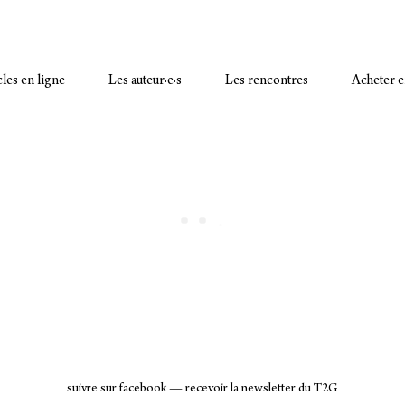
cles en ligne
Les auteur·e·s
Les rencontres
Acheter e
suivre sur facebook
—
recevoir la newsletter du T2G