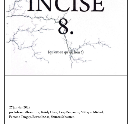
27 janvier 2025
Balcaen Alexandre
,
Baudy Clara
,
Lévy Benjamin
,
Métayer Michel
,
Perrono Tanguy
,
Revue Incise
,
Smirou Sébastien