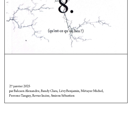
27 janvier 2025
Balcaen Alexandre
,
Baudy Clara
,
Lévy Benjamin
,
Métayer Michel
,
Perrono Tanguy
,
Revue Incise
,
Smirou Sébastien