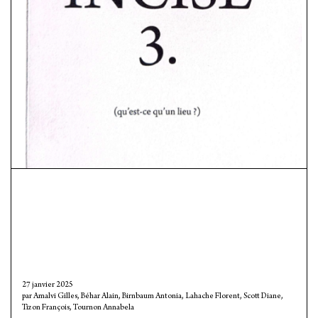
27 janvier 2025
Amalvi Gilles
,
Béhar Alain
,
Birnbaum Antonia
,
Lahache Florent
,
Scott Diane
,
Tizon François
,
Tournon Annabela