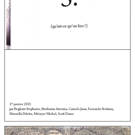
27 janvier 2025
Béghain Stéphanie
,
Birnbaum Antonia
,
Camelo Juan
,
Ferrando Stefania
,
Mansella Diletta
,
Métayer Michel
,
Scott Diane