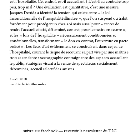
est l’hospitalité. Cet endroit est-il accueillant ? L’est-il au contraire trop
peu, trop mal ? Une évaluation est quantitative, c’est une mesure.
Jacques Derrida a identifié la tension qui existe entre « la loi
inconditionnelle de l’hospitalité illimitée », que l’on suspend ou trahit
forcément pour protéger un chez-soi mais aussi pour « tenter de
rendre l’accueil effectif, déterminé, concret, pour le mettre en œuvre »,
et les « lois de l’hospitalité » nécessairement conditionnées et
conditionnelles, transformant « le don en contrat, l’ouverture en pacte
policé ». Les lieux d’art évidemment se construisent dans ce jeu de
l’hospitalité, courant le risque de recouvrir sa part vive par une maîtrise
trop ascendante : scénographie contraignante des espaces accueillant
le public, stratégies visant à la venue de spectateurs socialement
déterminés, accueil sélectif des artistes…
1 août 2018
Friederich Alexandre
suivre sur facebook
—
recevoir la newsletter du T2G