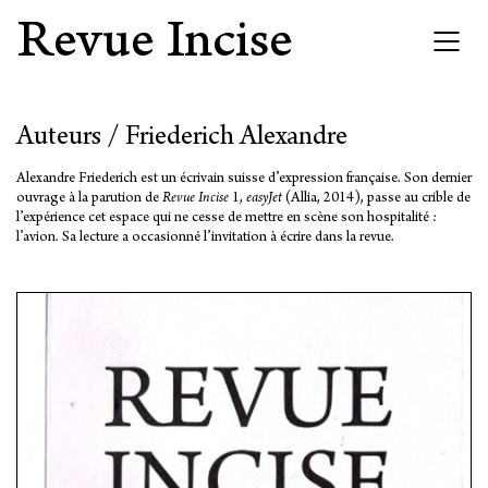
Revue Incise
Auteurs / Friederich Alexandre
Alexandre Friederich est un écrivain suisse d’expression française. Son dernier
ouvrage à la parution de
Revue Incise
1,
easyJet
(Allia, 2014), passe au crible de
l’expérience cet espace qui ne cesse de mettre en scène son hospitalité :
l’avion. Sa lecture a occasionné l’invitation à écrire dans la revue.