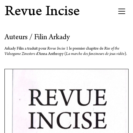
Revue Incise
Auteurs / Filin Arkady
Arkady Filin a traduit pour
Revue Incise
1 le premier chapitre de
Rise of the
Videogame Zinesters
d’Anna Anthropy (
La marche des fanzineurs de jeux vidéo
).