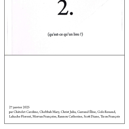
27 janvier 2025
Châtelet Caroline
,
Chebbah Mary
,
Christ Julia
,
Garraud Élise
,
Golo Renaud
,
Lahache Florent
,
Morvan Françoise
,
Rannou Catherine
,
Scott Diane
,
Tizon François