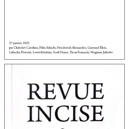
27 janvier 2025
Châtelet Caroline
,
Filin Arkady
,
Friederich Alexandre
,
Garraud Élise
,
Lahache Florent
,
Lowis Kristina
,
Scott Diane
,
Tizon François
,
Wagman Juliette