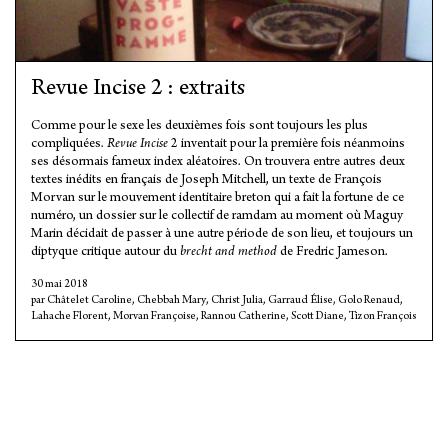
Revue Incise 2 : extraits
Comme pour le sexe les deuxièmes fois sont toujours les plus
compliquées.
Revue Incise
2 inventait pour la première fois néanmoins
ses désormais fameux index aléatoires. On trouvera entre autres deux
textes inédits en français de Joseph Mitchell, un texte de François
Morvan sur le mouvement identitaire breton qui a fait la fortune de ce
numéro, un dossier sur le collectif de ramdam au moment où Maguy
Marin décidait de passer à une autre période de son lieu, et toujours un
diptyque critique autour du
brecht and method
de Fredric Jameson.
30 mai 2018
Châtelet Caroline
,
Chebbah Mary
,
Christ Julia
,
Garraud Élise
,
Golo Renaud
,
Lahache Florent
,
Morvan Françoise
,
Rannou Catherine
,
Scott Diane
,
Tizon François